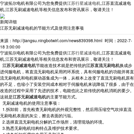
宁波拓尔电机有限公司为您免费提供
江苏行星减速电机
,江苏直流减速电
机,江苏无刷减速电机等相关信息发布和资讯展示，敬请关注！
新闻详细
江苏无刷减速电机的节能方式及使用注意事项
来源：http://jiangsu.ningbotwirl.com/news839398.html 时间：2022-7-
18 3:00:00
宁波拓尔电机有限公司为您免费提供
江苏行星减速电机
,江苏直流减速电
机,江苏无刷减速电机等相关信息发布和资讯展示，敬请关注！
江苏无刷减速电机
节能改造技术就是把传统的
江苏直流无刷电机
换成步
进伺服电机，将直流无刷电机采用闭环系统，具有伺服电机的功能并将直
流无刷电机和电机驱动器集成为一体，从根本上改变了直流无刷电机原有
的不足，也缩小了安装空间成本相对于伺服电机来说降低了很多，由于在
改造的过程中采用了先进的技术，电能也比之前传统的电机消耗的要少。
这就是
江苏无刷减速电机
的主要节能方式。
无刷减速电机的使用注意事项：
1.拆卸前，首先检查无刷电机的外观完整性，然后用压缩空气吹掉直流
无刷电机表面的灰尘，擦去表面的污垢。
2.选择直流无刷电机分解的工作场所，清理现场的环境。
3.熟悉无刷电机结构特点及维护技术要求。