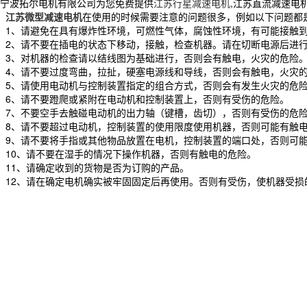
宁波拓尔电机有限公司为您免费提供
江苏行星减速电机
,江苏直流减速电
江苏微型减速电机
在使用的时候需要注意的问题很多，例如以下问题都
1、请避免在具有爆炸性环境，可燃性气体，腐蚀性环境，有可能接触
2、请不要在插电的状态下移动，接触，检查机器。请在切断电源后进
3、对机器的检查请以结线图为基础进行，否则会有触电，火灾的危险
4、请不要过度弯曲，拉扯，硬塞电源线和导线，否则会有触电，火灾
5、请使用电动机与控制装置指定的组合方式，否则会有发生火灾的危
6、请不要蹬爬或紧附在电动机和控制装置上，否则有受伤的危险。
7、不要空手去触碰电动机的出力轴（键槽，齿切），否则有受伤的危
8、请不要超过电动机，控制装置的使用限度使用机器，否则可能有触
9、请不要将手指或其他物品放置在电机，控制装置的端口处，否则可
10、请不要在湿手的情况下操作机器，否则有触电的危险。
11、请确定收到的货物是否为订购的产品。
12、请在确定电机确实被牢固固定后再使用。否则有受伤，使机器受损