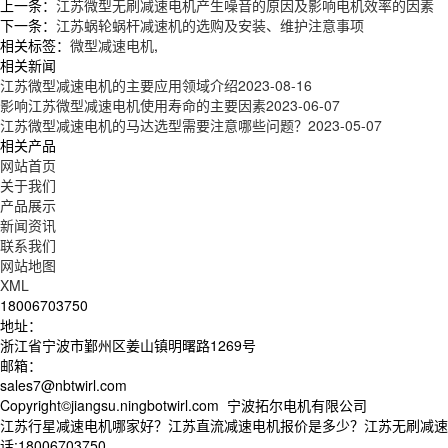
上一条：
江苏微型无刷减速电机产生噪音的原因及影响电机效率的因素
下一条：
江苏蜗轮蜗杆减速机的选购及安装、维护注意事项
相关标签：
微型减速电机
,
相关新闻
江苏微型减速电机的主要应用领域介绍
2023-08-16
影响江苏微型减速电机使用寿命的主要因素
2023-06-07
江苏微型减速电机的马达选型需要注意哪些问题？
2023-05-07
相关产品
网站首页
关于我们
产品展示
新闻资讯
联系我们
网站地图
XML
18006703750
地址：
浙江省宁波市鄞州区姜山镇明曙路1269号
邮箱：
sales7@nbtwirl.com
Copyright©jiangsu.ningbotwirl.com 宁波拓尔电机有限公司
江苏行星减速电机哪家好？江苏直流减速电机报价是多少？江苏无刷减速电
话:18006703750