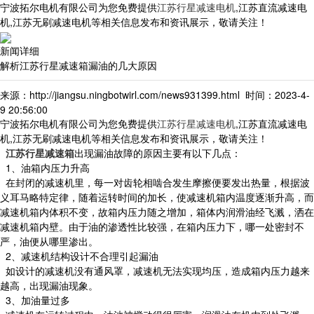
宁波拓尔电机有限公司为您免费提供
江苏行星减速电机
,江苏直流减速电
机,江苏无刷减速电机等相关信息发布和资讯展示，敬请关注！
新闻详细
解析江苏行星减速箱漏油的几大原因
来源：http://jiangsu.ningbotwirl.com/news931399.html 时间：2023-4-
9 20:56:00
宁波拓尔电机有限公司为您免费提供
江苏行星减速电机
,江苏直流减速电
机,江苏无刷减速电机等相关信息发布和资讯展示，敬请关注！
江苏行星减速箱
出现漏油故障的原因主要有以下几点：
1、油箱内压力升高
在封闭的减速机里，每一对齿轮相啮合发生摩擦便要发出热量，根据波
义耳马略特定律，随着运转时间的加长，使减速机箱内温度逐渐升高，而
减速机箱内体积不变，故箱内压力随之增加，箱体内润滑油经飞溅，洒在
减速机箱内壁。由于油的渗透性比较强，在箱内压力下，哪一处密封不
严，油便从哪里渗出。
2、减速机结构设计不合理引起漏油
如设计的减速机没有通风罩，减速机无法实现均压，造成箱内压力越来
越高，出现漏油现象。
3、加油量过多