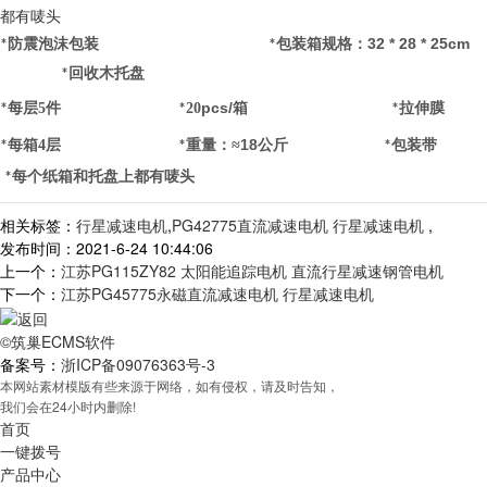
都有唛头
32 * 28 * 25cm
防震泡沫包装
包装箱规格：
*
*
回收木托盘
*
pcs/
每层5
件
20
箱
拉伸膜
*
*
*
：
18
每箱4
层
重量
≈
公斤
包装带
*
*
*
每个纸箱和托盘上都有唛头
*
相关标签：
行星减速电机
,
PG42775直流减速电机 行星减速电机
,
发布时间：2021-6-24 10:44:06
上一个：
江苏PG115ZY82 太阳能追踪电机 直流行星减速钢管电机
下一个：
江苏PG45775永磁直流减速电机 行星减速电机
©筑巢ECMS软件
备案号：
浙ICP备09076363号-3
本网站素材模版有些来源于网络，如有侵权，请及时告知，
我们会在24小时内删除!
首页
一键拨号
产品中心