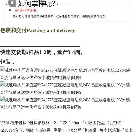
包装和交付
Packing and delivery
快速交货期
:
样品
1-2
周，量产
3-4
周。
包装：
*防震泡沫包装 *包装箱规格：32 * 28 * 25cm *回收木托盘 *每层5件
*20pcs/箱 *拉伸膜 *每箱4层 *重量：≈18公斤 *包装带 *每个纸箱和托盘上