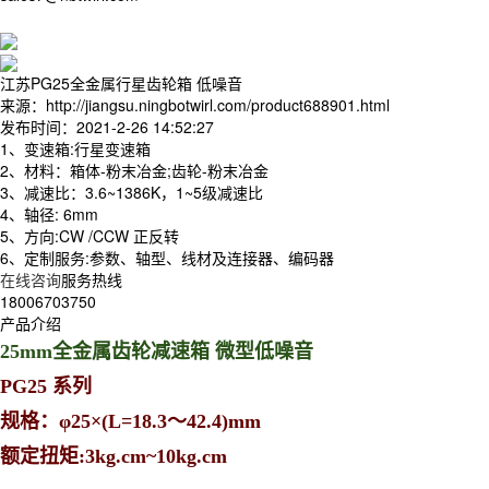
江苏PG25全金属行星齿轮箱 低噪音
来源：http://jiangsu.ningbotwirl.com/product688901.html
发布时间：2021-2-26 14:52:27
1、变速箱:行星变速箱
2、材料：箱体-粉末冶金;齿轮-粉末冶金
3、减速比：3.6~1386K，1~5级减速比
4、轴径: 6mm
5、方向:CW /CCW 正反转
6、定制服务:参数、轴型、线材及连接器、编码器
在线咨询
服务热线
18006703750
产品介绍
25mm全金属齿轮减速箱 微型低噪音
PG25 系列
规格：φ25×(L=18.3～42.4)mm
额定扭矩:3kg.cm~10kg.cm