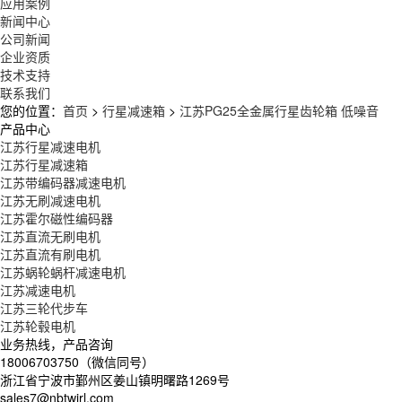
应用案例
新闻中心
公司新闻
企业资质
技术支持
联系我们
您的位置：
首页
>
行星减速箱
>
江苏PG25全金属行星齿轮箱 低噪音
产品中心
江苏行星减速电机
江苏行星减速箱
江苏带编码器减速电机
江苏无刷减速电机
江苏霍尔磁性编码器
江苏直流无刷电机
江苏直流有刷电机
江苏蜗轮蜗杆减速电机
江苏减速电机
江苏三轮代步车
江苏轮毂电机
业务热线，产品咨询
18006703750（微信同号）
浙江省宁波市鄞州区姜山镇明曙路1269号
sales7@nbtwirl.com