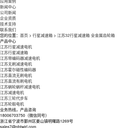
应用案例
新闻中心
公司新闻
企业资质
技术支持
联系我们
您的位置：
首页
>
行星减速箱
>
江苏32行星减速箱 全金属齿轮箱
产品中心
江苏行星减速电机
江苏行星减速箱
江苏带编码器减速电机
江苏无刷减速电机
江苏霍尔磁性编码器
江苏直流无刷电机
江苏直流有刷电机
江苏蜗轮蜗杆减速电机
江苏减速电机
江苏三轮代步车
江苏轮毂电机
业务热线，产品咨询
18006703750（微信同号）
浙江省宁波市鄞州区姜山镇明曙路1269号
sales7@nbtwirl.com