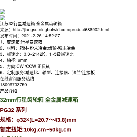
江苏32行星减速箱 全金属齿轮箱
来源：http://jiangsu.ningbotwirl.com/product688902.html
发布时间：2021-2-26 14:52:27
1、变速箱:行星变速箱
2、材料：箱体-粉末冶金;齿轮-粉末冶金
3、减速比：3.3~2142K，1~5级减速比
4、轴径: 6mm
5、方向:CW /CCW 正反转
6、定制服务:减速比、轴型、连接器、法兰/连接板
在线咨询
服务热线
18006703750
产品介绍
32mm
行星齿轮箱 全金属减速箱
PG32
系列
规格：φ
32×(L=20.7
～
43.8)mm
额定扭矩
:10kg.cm~50kg.cm