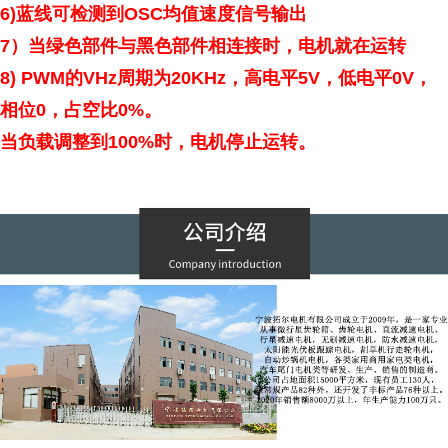
6)
蓝线可检测到
OSC
均值速度信号输出
7
）当绿色部件与黑色部件相连接时，电机就在运转
8) PWM
的
VHz
周期为
20KHz
，高电平
5V
，低电平
0V
，
相位
0
，占空比
0%
。
当负载调整到
100%
时，电机停止运转。