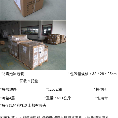
32 * 28 * 25cm
防震泡沫包装
包装箱规格：
*
*
回收木托盘
*
pcs/
每层10
件
12
箱
拉伸膜
*
*
*
：
21
每箱4
层
重量
≈
公斤
包装带
*
*
*
每个纸箱和托盘上都有唛头
*
相关标签：
无刷减速电机
,
PG56BB60无刷减速电机 大扭矩调速电机
,