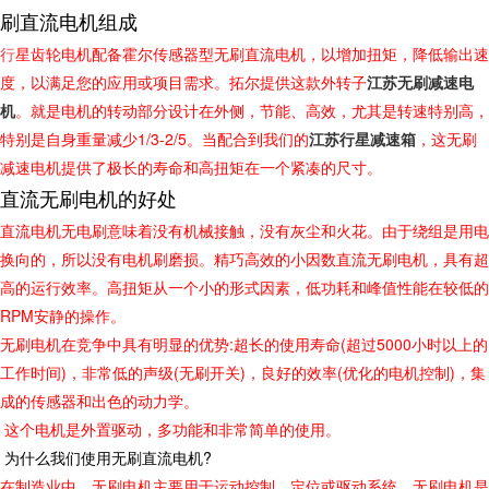
刷直流电机组成
行
星齿轮电机配备霍尔传感器型无刷直流电机，以增加扭矩，降低输出速
度，以满足您的应用或项目需求。拓尔提供这款外转子
江苏无刷减速电
机
。就是电机的转动部分设计在外侧，节能、高效，尤其是转速特别高，
1/3-2/5
特别是自身重量减少
。当配合到我们的
江苏行星减速箱
，这无刷
减速电机提供了极长的寿命和高扭矩在一个紧凑的尺寸。
直流无刷电机的好处
直流电机无电刷意味着没有机械接触，没有灰尘和火花。由于绕组是用电
换向的，所以没有电机刷磨损。精巧高效的小因数直流无刷电机，具有超
高的运行效率。高扭矩从一个小的形式因素，低功耗和峰值性能在较低的
RPM
安静的操作。
:
(
5000
无刷电机在竞争中具有明显的优势
超长的使用寿命
超过
小时以上的
)
(
)
(
)
工作时间
，非常低的声级
无刷开关
，良好的效率
优化的电机控制
，集
成的传感器和出色的动力学。
这个电机是外置驱动，多功能和非常简单的使用。
?
为什么我们使用无刷直流电机
在制造业中，无刷电机主要用于运动控制，定位或驱动系统。无刷电机是